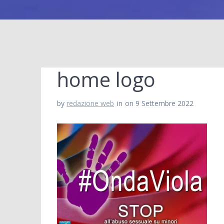
home logo
by
redazione web
in
on 9 Settembre 2022