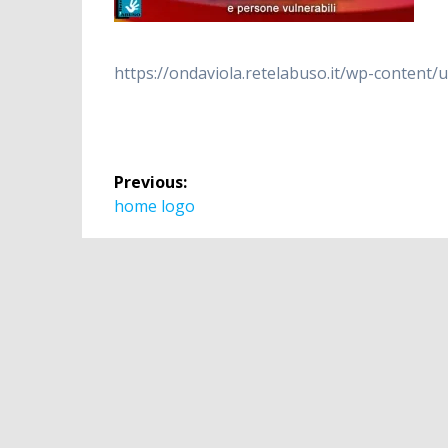
https://ondaviola.retelabuso.it/wp-content
Navigazione
Previous:
articoli
Previous
home logo
post: