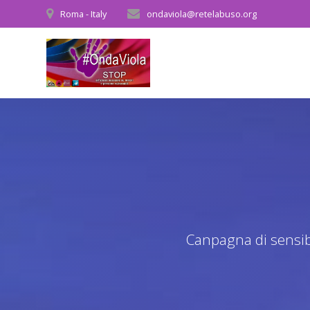
Salta
Roma - Italy
ondaviola@retelabuso.org
al
contenuto
Canpagna di sensibi