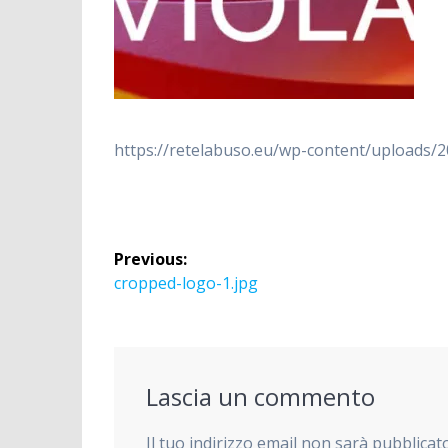
https://retelabuso.eu/wp-content/uploads/
Navigazione
Previous:
articoli
Previous
cropped-logo-1.jpg
post:
Lascia un commento
Il tuo indirizzo email non sarà pubblicat