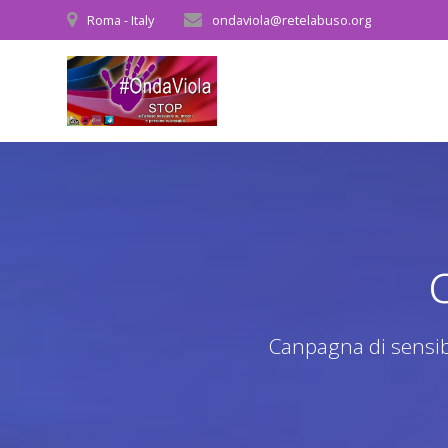
Salta
Roma - Italy
ondaviola@retelabuso.org
al
contenuto
Canpagna di sensibi