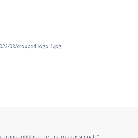
2022/08/cropped-logo-1.jpg
o.
I campi obbligatori sono contrassegnati
*