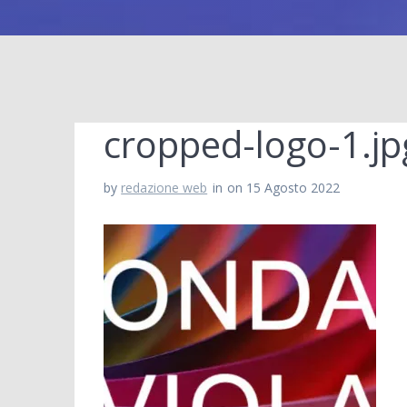
cropped-logo-1.jp
by
redazione web
in
on 15 Agosto 2022