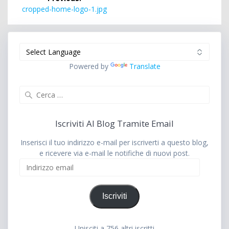
articoli
Previous
cropped-home-logo-1.jpg
post:
Powered by
Translate
Ricerca
per:
Iscriviti Al Blog Tramite Email
Inserisci il tuo indirizzo e-mail per iscriverti a questo blog,
e ricevere via e-mail le notifiche di nuovi post.
Indirizzo
email
Iscriviti
Unisciti a 756 altri iscritti