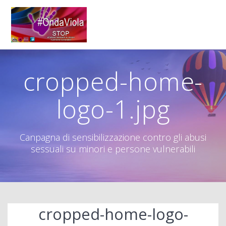
Salta
al
contenuto
cropped-home-
logo-1.jpg
Canpagna di sensibilizzazione contro gli abusi
sessuali su minori e persone vulnerabili
cropped-home-logo-