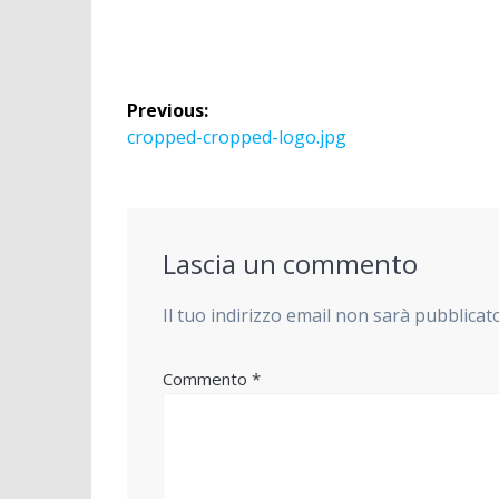
Navigazione
Previous:
articoli
Previous
cropped-cropped-logo.jpg
post:
Lascia un commento
Il tuo indirizzo email non sarà pubblicat
Commento
*