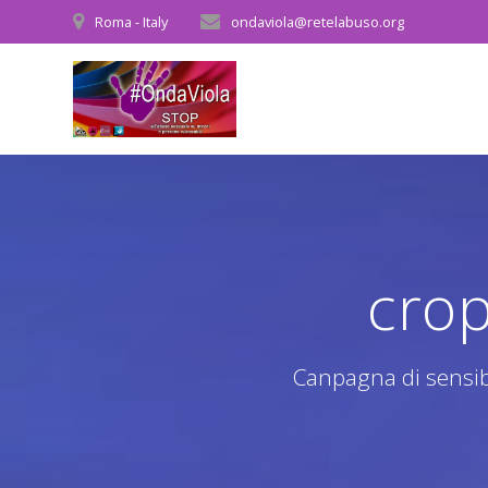
Salta
Roma - Italy
ondaviola@retelabuso.org
al
contenuto
cro
Canpagna di sensibi