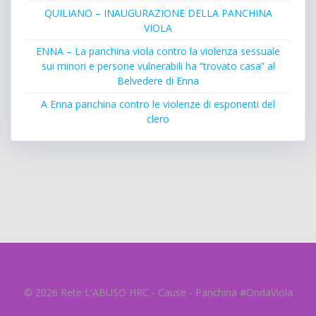
QUILIANO – INAUGURAZIONE DELLA PANCHINA
VIOLA
ENNA – La panchina viola contro la violenza sessuale
sui minori e persone vulnerabili ha “trovato casa” al
Belvedere di Enna
A Enna panchina contro le violenze di esponenti del
clero
© 2026 Rete L'ABUSO HRC - Cause - Panchina #OndaViola