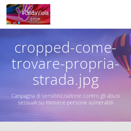
Salta
al
contenuto
cropped-come-
trovare-propria-
strada.jpg
Canpagna di sensibilizzazione contro gli abusi
sessuali su minori e persone vulnerabili