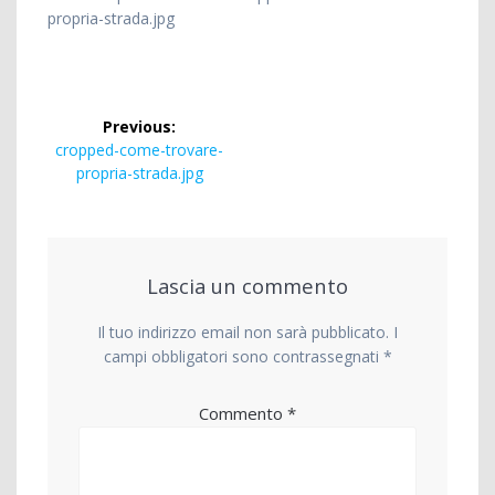
propria-strada.jpg
Navigazione
Previous:
articoli
Previous
cropped-come-trovare-
post:
propria-strada.jpg
Lascia un commento
Il tuo indirizzo email non sarà pubblicato.
I
campi obbligatori sono contrassegnati
*
Commento
*