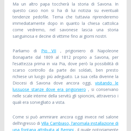
Ma un altro papa toccherà la storia di Savona. In
questo caso non si ha di lui notizia su eventuali
tendenze pedofile. Tema che tuttavia riprenderemo
immediatamente dopo in quanto la chiesa cattolica
come vedremo, nel savonese lascia una storia
sanguinosa e decine di vittime fino ai giorni nostri.
Parliamo di
Pio VII
, prigioniero di Napoleone
Bonaparte dal 1809 al 1812 proprio a Savona, per
l’esattezza prima in via Pia, dove però la possibilità di
scarso controllo da parte dei soldati, ben presto
richiese un luogo più adeguato. La sua cella divenne la
Diocesi di Savona dove ancora oggi,
visitando le
lussuose stanze dove era prigioniero
, si conservano
nelle scale interne della servitù gli spioncini, attraverso i
quali era sorvegliato a vista.
Come si può ammirare ancora oggi invece nel salone
dell’ingresso di
Villa Cambiaso, l’anomala installazione di
una fontana attribuita al Bernini
, il quale notoriamente