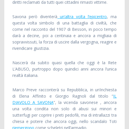
diritti reclamati da tutti quei cittadini rimasti vittime.
Savona però diventerà
un’altra volta l’epicentro
, ma
questa volta simbolo di una battaglia di civiltà, che
come nel racconto del 1907 di Besson, in poco tempo
darà a decine, poi a centinaia e ancora a migliaia di
sopravvissuti, la forza di uscire dalla vergogna, reagire e
rivendicare giustizia.
Nascerà da subito quasi quella che oggi è la Rete
L’ABUSO, purtroppo dopo quindici anni ancora l’unica
realtà italiana.
Marco Preve racconterà su Repubblica, in un’inchiesta
di Elena Affinito e Giorgio Ragnoli dal titolo “
IL
DIAVOLO A SAVONA
”, la vicenda savonese , ancora
una volta condita non solo di abusi sui minori e
sutterfugi per coprire i preti pedofili, ma di intrallazzi tra
chiesa e potere che ancora oggi, nello scandalo Toti
riemergono
come scheletri nell’armadio.