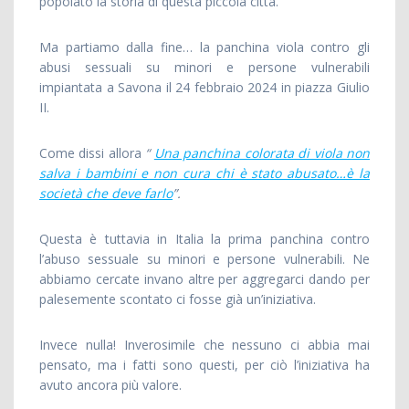
popolato la storia di questa piccola città.
Ma partiamo dalla fine… la panchina viola contro gli
abusi sessuali su minori e persone vulnerabili
impiantata a Savona il 24 febbraio 2024 in piazza Giulio
II.
Come dissi allora
“
Una panchina colorata di viola non
salva i bambini e non cura chi è stato abusato…è la
società che deve farlo
”.
Questa è tuttavia in Italia la prima panchina contro
l’abuso sessuale su minori e persone vulnerabili. Ne
abbiamo cercate invano altre per aggregarci dando per
palesemente scontato ci fosse già un’iniziativa.
Invece nulla! Inverosimile che nessuno ci abbia mai
pensato, ma i fatti sono questi, per ciò l’iniziativa ha
avuto ancora più valore.