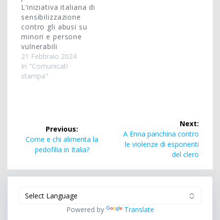
L’iniziativa italiana di
sensibilizzazione
contro gli abusi su
minori e persone
vulnerabili
21 Febbraio 2024
In "Comunicati
stampa"
Navigazione
Next:
Previous:
articoli
Next
A Enna panchina contro
Previous
Come e chi alimenta la
post:
le violenze di esponenti
post:
pedofilia in Italia?
del clero
Powered by
Translate