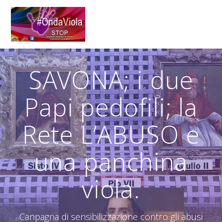
Salta
al
contenuto
SAVONA; i due
Papi pedofili; la
Rete L’ABUSO e
una panchina
viola.
Canpagna di sensibilizzazione contro gli abusi