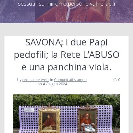
sessuali su minori e persone vulnerabili
SAVONA; i due Papi
pedofili; la Rete L’ABUSO
e una panchina viola.
by
redazione web
in
Comunicati stampa
0
on 4 Giugno 2024