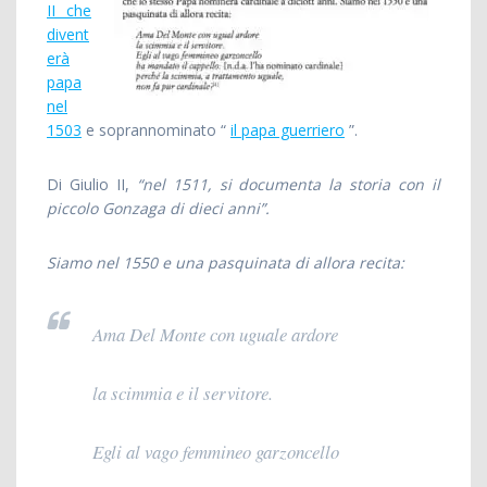
II che
divent
erà
papa
nel
1503
e soprannominato “
il papa guerriero
”.
Di Giulio II,
“nel 1511, si documenta la storia con il
piccolo Gonzaga di dieci anni”
.
Siamo nel 1550 e una pasquinata di allora recita:
Ama Del Monte con uguale ardore
la scimmia e il servitore.
Egli al vago femmineo garzoncello