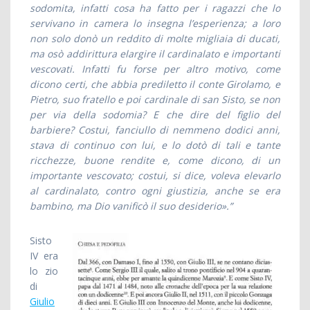
sodomita, infatti cosa ha fatto per i ragazzi che lo
servivano in camera lo insegna l’esperienza; a loro
non solo donò un reddito di molte migliaia di ducati,
ma osò addirittura elargire il cardinalato e importanti
vescovati. Infatti fu forse per altro motivo, come
dicono certi, che abbia prediletto il conte Girolamo, e
Pietro, suo fratello e poi cardinale di san Sisto, se non
per via della sodomia? E che dire del figlio del
barbiere? Costui, fanciullo di nemmeno dodici anni,
stava di continuo con lui, e lo dotò di tali e tante
ricchezze, buone rendite e, come dicono, di un
importante vescovato; costui, si dice, voleva elevarlo
al cardinalato, contro ogni giustizia, anche se era
bambino, ma Dio vanificò il suo desiderio».”
Sisto
IV
era
lo zio
di
Giulio