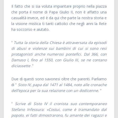
Il fatto che si sia voluta impiantare proprio nella piazza
che porta il nome di Papa Giulio II, non è affatto una
casualità invece, ed è da qui che parte la nostra storia e
la visione mistica ti tanti cattolici che negli anni la Rete
ha soccorso e aiutato.
“
Tutta la storia della Chiesa è attraversata da episodi
di abusi e violenze sui bambini di cui si sono resi
protagonisti anche numerosi pontefici. Dal 366, con
Damaso I, fino al 1550, con Giulio III, se ne contano
diciassette
.”
Due di questi sono savonesi oltre che parenti. Parliamo
di “
Sisto IV, papa dal 1471 al 1484, noto alle cronache
dell’epoca per la sua relazione con un dodicenne.
“
“
Scrive di Sisto IV il cronista suo contemporaneo
Stefano Infessura: «Costui, come è tramandato dal
popolo, ei fatti dimostrarono, fu amante dei ragazzi e