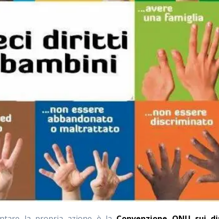
entare la propria azione è la
Convenzione
ONU
sui dir