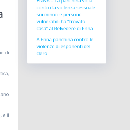
ENNA – La panchina viola
contro la violenza sessuale
a
sui minori e persone
vulnerabili ha “trovato
casa” al Belvedere di Enna
A Enna panchina contro le
violenze di esponenti del
ne di
clero
tica,
 sano
 e il