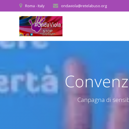
Salta
Roma - Italy
ondaviola@retelabuso.org
al
contenuto
Convenzio
Canpagna di sensibi