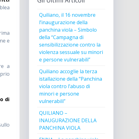
Gli Ultimi Articoli
blea
Quiliano, il 16 novembre
l’inaugurazione della
panchina viola – Simbolo
prima
della “Campagna di
ine e
sensibilizzazione contro la
violenza sessuale su minori
e persone vulnerabili”
re a
Quiliano accoglie la terza
oprio
istallazione della “Panchina
viola contro l’abuso di
minori e persone
o di
vulnerabili”
QUILIANO –
INAUGURAZIONE DELLA
sullo
PANCHINA VIOLA