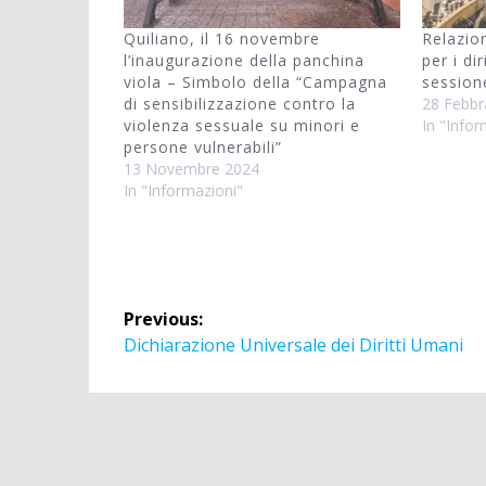
Quiliano, il 16 novembre
Relazio
l’inaugurazione della panchina
per i dir
viola – Simbolo della “Campagna
session
di sensibilizzazione contro la
28 Febbr
violenza sessuale su minori e
In "Infor
persone vulnerabili”
13 Novembre 2024
In "Informazioni"
Navigazione
Previous:
articoli
Previous
Dichiarazione Universale dei Diritti Umani
post: