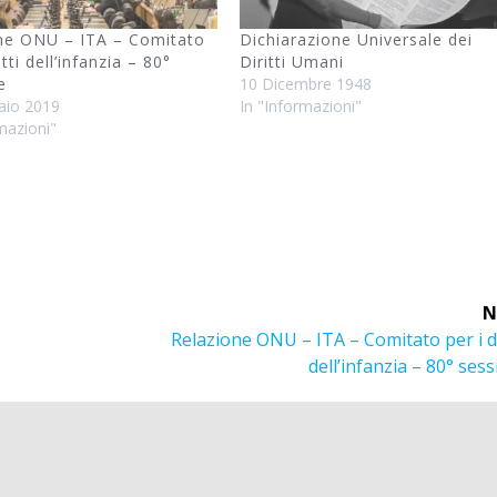
ne ONU – ITA – Comitato
Dichiarazione Universale dei
itti dell’infanzia – 80°
Diritti Umani
e
10 Dicembre 1948
aio 2019
In "Informazioni"
mazioni"
N
Next
Relazione ONU – ITA – Comitato per i di
post:
dell’infanzia – 80° ses