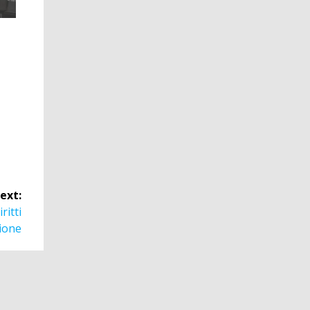
ext:
ritti
sione